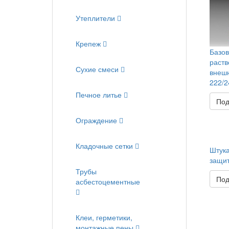
Утеплители
Крепеж
Базов
раств
Сухие смеси
внеш
222/2
Печное литье
Под
Ограждение
Кладочные сетки
Штука
защит
Трубы
Под
асбестоцементные
Клеи, герметики,
монтажные пены