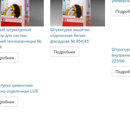
универса
Подроб
ый штукатурный
Штукатурка защитно-
ор для систем
отделочная белая
ней теплоизоляции №
фасадная № 954/45
4
Штукатур
Подробнее
внутренн
робнее
223/06
Подроб
турка цементная
но-отделочная LUX
робнее